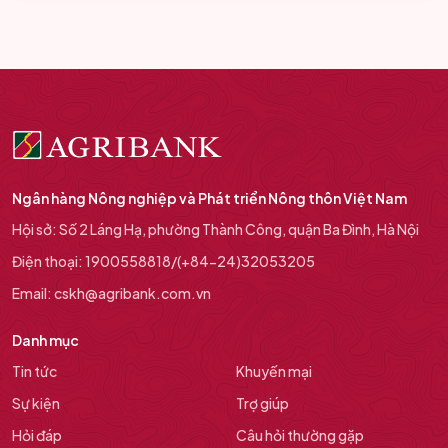
Ngân hàng Nông nghiệp và Phát triển Nông thôn Việt Nam
Hội sở: Số 2 Láng Hạ, phường Thành Công, quận Ba Đình, Hà Nội
Điện thoại: 1900558818/(+84-24)32053205
Email: cskh@agribank.com.vn
Danh mục
Tin tức
Khuyến mại
Sự kiện
Trợ giúp
Hỏi đáp
Câu hỏi thường gặp