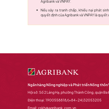
Agribank và VNPAY.
Nếu xảy ra tranh chấp, khiếu nại phát sin
quyết định của Agribank và VNPAY là quyết 
Ngân hàng Nông nghiệp và Phát triển Nông thôn
Hội sở: Số 2 Láng Hạ, phường Thành Công, quận Ba Đ
Điện thoại: 1900558818/(+84-24)32053205
Email: cskh@agribank.com.vn