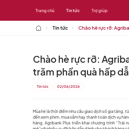
Trang chủ
Tin tức
Trợ giúp
Home
Tin tức
Chào hè rực rỡ: Agrib
Chào hè rực rỡ: Agrib
trăm phần quà hấp d
Tin tức
02/06/2026
Mùa hè là thời điểm nhu cầu giao dịch số gia tăng, 
đến xem phim, mua sắm hay thanh toán dịch vụ hàn
hàng, Agribank Plus triển khai chương trình “Trải
mê”với nhiều ưu đãi hấp dẫn dành cho khách hàng cá