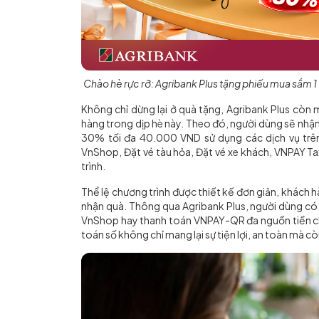
Chào hè rực rỡ: Agribank Plus tặng phiếu mua sắm 
Không chỉ dừng lại ở quà tặng, Agribank Plus còn
hàng trong dịp hè này. Theo đó, người dùng sẽ nh
30% tối đa 40.000 VND sử dụng các dịch vụ trên
VnShop, Đặt vé tàu hỏa, Đặt vé xe khách, VNPAY Ta
trình.
Thể lệ chương trình được thiết kế đơn giản, khách hà
nhận quà. Thông qua Agribank Plus, người dùng có
VnShop hay thanh toán VNPAY-QR đa nguồn tiền chỉ
toán số không chỉ mang lại sự tiện lợi, an toàn mà cò