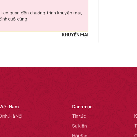
h liên quan đến chương trình khuyến mại,
định cuối cùng.
KHUYẾN MẠI
 Việt Nam
Danh mục
ình, Hà Nội
Tin tức
K
Sự kiện
T
Hỏi đáp
C