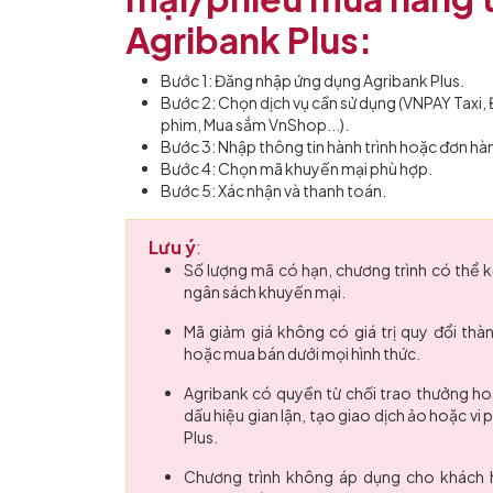
Agribank Plus:
Bước 1: Đăng nhập ứng dụng Agribank Plus.
Bước 2: Chọn dịch vụ cần sử dụng (VNPAY Taxi, 
phim, Mua sắm VnShop...).
Bước 3: Nhập thông tin hành trình hoặc đơn hà
Bước 4: Chọn mã khuyến mại phù hợp.
Bước 5: Xác nhận và thanh toán.
Lưu ý
:
Số lượng mã có hạn, chương trình có thể k
ngân sách khuyến mại.
Mã giảm giá không có giá trị quy đổi th
hoặc mua bán dưới mọi hình thức.
Agribank có quyền từ chối trao thưởng hoặ
dấu hiệu gian lận, tạo giao dịch ảo hoặc v
Plus.
Chương trình không áp dụng cho khách 