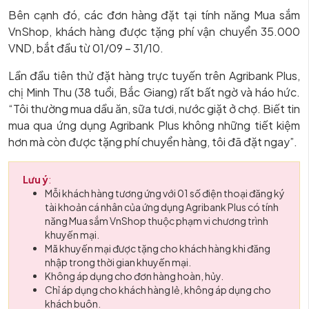
Bên cạnh đó, các đơn hàng đặt tại tính năng Mua sắm
VnShop, khách hàng được tặng phí vận chuyển 35.000
VND, bắt đầu từ 01/09 – 31/10.
Lần đầu tiên thử đặt hàng trực tuyến trên Agribank Plus,
chị Minh Thu (38 tuổi, Bắc Giang) rất bất ngờ và háo hức.
“Tôi thường mua dầu ăn, sữa tươi, nước giặt ở chợ. Biết tin
mua qua ứng dụng Agribank Plus không những tiết kiệm
hơn mà còn được tặng phí chuyển hàng, tôi đã đặt ngay”.
Lưu ý
:
Mỗi khách hàng tương ứng với 01 số điện thoại đăng ký
tài khoản cá nhân của ứng dụng Agribank Plus có tính
năng Mua sắm VnShop thuộc phạm vi chương trình
khuyến mại.
Mã khuyến mại được tặng cho khách hàng khi đăng
nhập trong thời gian khuyến mại.
Không áp dụng cho đơn hàng hoàn, hủy.
Chỉ áp dụng cho khách hàng lẻ, không áp dụng cho
khách buôn.