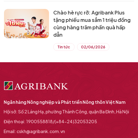
Chào hè rực rỡ: Agribank Plus
tặng phiếu mua sắm 1 triệu đồng
cùng hàng trăm phần quà hấp
dẫn
Tin tức
02/06/2026
Ngân hàng Nông nghiệp và Phát triển Nông thôn Việt Nam
Hội sở: Số 2 Láng Hạ, phường Thành Công, quận Ba Đình, Hà Nội
Điện thoại: 1900558818/(+84-24)32053205
Email: cskh@agribank.com.vn