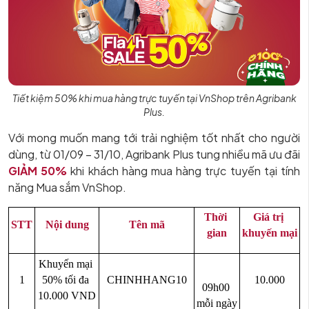
Tiết kiệm 50% khi mua hàng trực tuyến tại VnShop trên Agribank
Plus.
Với mong muốn mang tới trải nghiệm tốt nhất cho người
dùng, từ 01/09 – 31/10, Agribank Plus tung nhiều mã ưu đãi
GIẢM 50%
khi khách hàng mua hàng trực tuyến tại tính
năng Mua sắm VnShop.
Thời 
Giá trị 
STT
Nội dung
Tên mã
gian
khuyến mại
Khuyến mại 
1
50% tối đa 
CHINHHANG10
10.000
09h00 
10.000 VND
mỗi ngày 