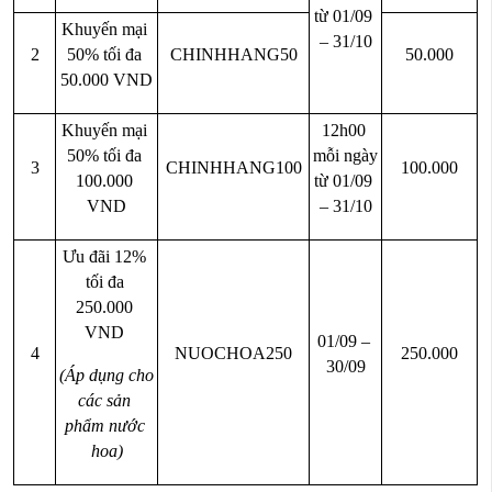
từ 01/09 
Khuyến mại 
– 31/10
2
50% tối đa 
CHINHHANG50
50.000
50.000 VND
Khuyến mại 
12h00 
50% tối đa 
mỗi ngày 
3
CHINHHANG100
100.000
100.000 
từ 01/09 
VND
– 31/10
Ưu đãi 12% 
tối đa 
250.000 
VND 
01/09 – 
4
NUOCHOA250
250.000
30/09
(Áp dụng cho 
các sản 
phẩm nước 
hoa)