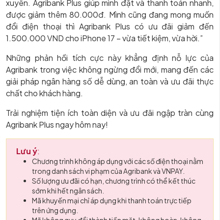
xuyên. Agribank Plus giúp mình đặt và thanh toán nhanh,
được giảm thêm 80.000đ. Mình cũng đang mong muốn
đổi điện thoại thì Agribank Plus có ưu đãi giảm đến
1.500.000 VND cho iPhone 17 – vừa tiết kiệm, vừa hời.”
Những phản hồi tích cực này khẳng định nỗ lực của
Agribank trong việc không ngừng đổi mới, mang đến các
giải pháp ngân hàng số dễ dùng, an toàn và ưu đãi thực
chất cho khách hàng.
Trải nghiệm tiện ích toàn diện và ưu đãi ngập tràn cùng
Agribank Plus ngay hôm nay!
Lưu ý
:
Chương trình không áp dụng với các số điện thoại nằm
trong danh sách vi phạm của Agribank và VNPAY.
Số lượng ưu đãi có hạn, chương trình có thể kết thúc
sớm khi hết ngân sách.
Mã khuyến mại chỉ áp dụng khi thanh toán trực tiếp
trên ứng dụng.
Mã không quy đổi thành tiền mặt, không hoàn, không