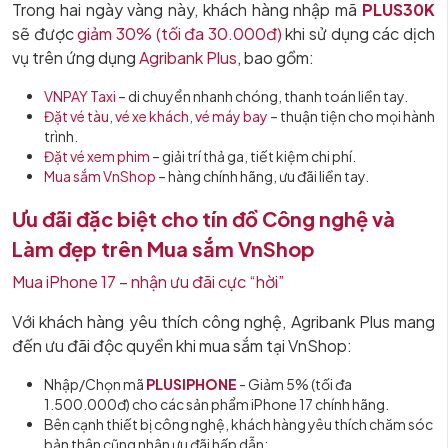
Trong hai ngày vàng này, khách hàng nhập mã
PLUS30K
sẽ được
giảm 30% (tối đa 30.000đ)
khi sử dụng các dịch
vụ trên ứng dụng
Agribank Plus
, bao gồm:
VNPAY Taxi
– di chuyển nhanh chóng, thanh toán liền tay.
Đặt vé tàu, vé xe khách, vé máy bay
– thuận tiện cho mọi hành
trình.
Đặt vé xem phim
– giải trí thả ga, tiết kiệm chi phí.
Mua sắm VnShop
– hàng chính hãng, ưu đãi liền tay.
Ưu đãi đặc biệt cho tín đồ Công nghệ và
Làm đẹp trên Mua sắm VnShop
Mua iPhone 17 – nhận ưu đãi cực “hời”
Với khách hàng yêu thích công nghệ, Agribank Plus mang
đến ưu đãi độc quyền khi mua sắm tại VnShop:
Nhập/Chọn mã
PLUSIPHONE
- Giảm 5% (tối đa
1.500.000đ) cho các sản phẩm iPhone 17 chính hãng.
Bên cạnh thiết bị công nghệ, khách hàng yêu thích chăm sóc
bản thân cũng nhận ưu đãi hấp dẫn: