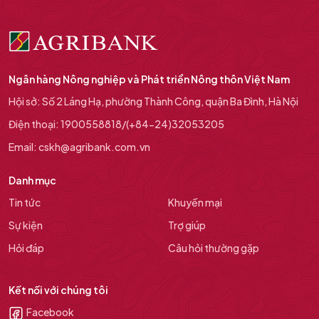
Ngân hàng Nông nghiệp và Phát triển Nông thôn Việt Nam
Hội sở: Số 2 Láng Hạ, phường Thành Công, quận Ba Đình, Hà Nội
Điện thoại: 1900558818/(+84-24)32053205
Email: cskh@agribank.com.vn
Danh mục
Tin tức
Khuyến mại
Sự kiện
Trợ giúp
Hỏi đáp
Câu hỏi thường gặp
Kết nối với chúng tôi
Facebook