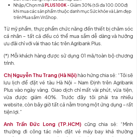
Nhập/Chọn mã
PLUS100K
- Giảm 30% (tối đa 100.000đ)
khi mua các sản phẩm thuộc danh mục Sức khỏe và Làm đẹp
trên Mua sắm VnShop.
Từ mỹ phẩm, thực phẩm chức năng đến thiết bị chăm sóc
cá nhân – tất cả đều có thể mua sắm dễ dàng và hưởng
ưu đãi chỉ với vài thao tác trên Agribank Plus.
(*) Mỗi khách hàng được sử dụng 01 mã/toàn bộ chương
trình.
Chị Nguyễn Thu Trang (Hà Nội)
hào hứng chia sẻ: “Tôi sẽ
lưu lịch để đặt vé tàu Hà Nội – Nam Định trên Agribank
Plus vào ngày vàng. Giao dịch chỉ mất vài phút, vừa tiện,
vừa được giảm 40%. Trước đây tôi phải tra nhiều
website, còn bây giờ tất cả nằm trong một ứng dụng – rất
tiện lợi.”
Anh Trần Đức Long (TP.HCM)
cũng chia sẻ: “Mình
thường đi công tác nên đặt vé máy bay khá thường