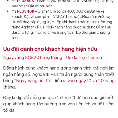
Mã
PLUS80K
- Giảm 40% tối đa 80.000 VND khi Đặt vé máy
bay hoặc Đặt vé tàu hỏa.
Mã
PLUS40K
- Giảm 40% tối đa 40.000đ khi Đặt vé xe
khách, Đặt vé xem phim, VNPAY Taxi hoặc Mua sắm VnShop.
Ưu đãi được áp dụng trực tiếp khi thanh toán online trên ứng
dụng Agribank Plus. Mỗi khách hàng được sử dụng 01 mã ưu
đãi cho từng nhóm dịch vụ trong toàn bộ thời gian chương
trình.
Ưu đãi dành cho khách hàng hiện hữu
Ngày vàng 10 & 20 hàng tháng – Ưu đãi trọn tiện ích
Đồng hành cùng khách hàng trong hành trình trải nghiệm
ngân hàng số, Agribank Plus tri ân người dùng thân thiết
bằng “
Ngày vàng ưu đãi
” diễn ra
vào ngày 10 và 20 hàng
tháng.
Đây là dịp để mỗi giao dịch trở nên “hời” hơn bao giờ hết,
giúp khách hàng tận hưởng trọn vẹn tiện ích và tiết kiệm
tối đa.