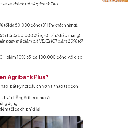
 vé xe khách trên Agribank Plus.
 tối đa 80.000 đồng (01 lần/khách hàng).
5% tối đa 50.000 đồng (01 lần/khách hàng).
nhận ngay mã giảm giá VEXEHOT giảm 20% tối
H giảm 10% tối đa 100.000 đồng với giao
rên Agribank Plus?
 nào, bất kỳ nơi đâu chỉ với vài thao tác đơn
 đi và chỗ ngồi theo nhu cầu.
t ứng dụng.
ệm tối đa chi phí đi lại.