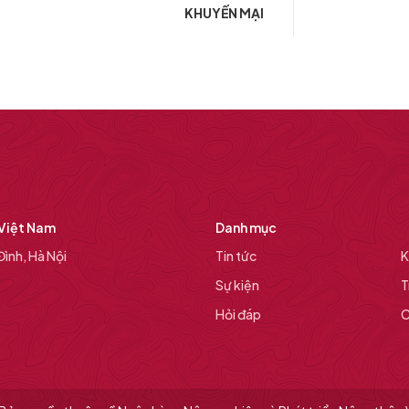
KHUYẾN MẠI
 Việt Nam
Danh mục
ình, Hà Nội
Tin tức
K
Sự kiện
T
Hỏi đáp
C