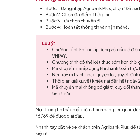
Bước 1: Đăng nhập Agribank Plus, chọn “Đặt xe l
Bước 2: Chọn địa điểm, thời gian
Bước 3: Lựa chọn chuyến đi
Bước 4: Hoàn tất thông tin và nhận mã vé.
Lưu ý
:
Chương trình không áp dụng với các số điện
VNPAY.
Chương trình có thể kết thúc sớm hơn thời g
Mã khuyến mại áp dụng khi thanh toán trực t
Nếu xảy ra tranh chấp quyền lợi, quyết định
Thời gian giải quyết khiếu nại đến hết ngày
Mã khuyến mại không có giá trị quy đổi thà
tiền thừa.
Mọi thông tin thắc mắc của khách hàng liên quan đế
*6789 để được giải đáp.
Nhanh tay đặt vé xe khách trên Agribank Plus để tậ
kiệm!