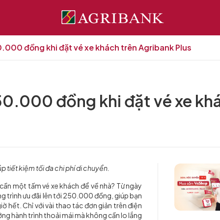
50.000 đồng khi đặt vé xe khách trên Agribank Plus
250.000 đồng khi đặt vé xe kh
úp tiết kiệm tối đa chi phí di chuyển.
 cần một tấm vé xe khách để về nhà? Từ ngày
 trình ưu đãi lên tới 250.000 đồng, giúp bạn
ờ hết. Chỉ với vài thao tác đơn giản trên điện
ởng hành trình thoải mái mà không cần lo lắng