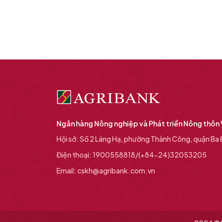
Ngân hàng Nông nghiệp và Phát triển Nông thôn
Hội sở: Số 2 Láng Hạ, phường Thành Công, quận Ba Đ
Điện thoại: 1900558818/(+84-24)32053205
Email: cskh@agribank.com.vn