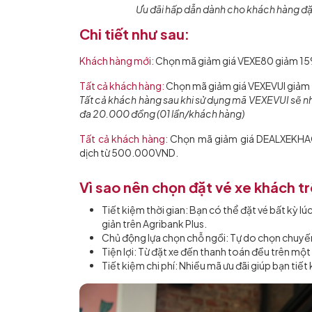
Ưu đãi hấp dẫn dành cho khách hàng đặt
Chi tiết như sau:
Khách hàng mới:
Chọn mã giảm giá VEXE80 giảm 15%
Tất cả khách hàng:
Chọn mã giảm giá VEXEVUI giảm 
Tất cả khách hàng sau khi sử dụng mã VEXEVUI sẽ 
đa 20.000 đồng (01 lần/khách hàng)
Tất cả khách hàng:
Chọn mã giảm giá DEALXEKHAC
dịch từ 500.000VND.
Vì sao nên chọn đặt vé xe khách t
Tiết kiệm thời gian: Bạn có thể đặt vé bất kỳ lúc
giản trên Agribank Plus.
Chủ động lựa chọn chỗ ngồi: Tự do chọn chuyến
Tiện lợi: Từ đặt xe đến thanh toán đều trên mộ
Tiết kiệm chi phí: Nhiều mã ưu đãi giúp bạn tiết ki