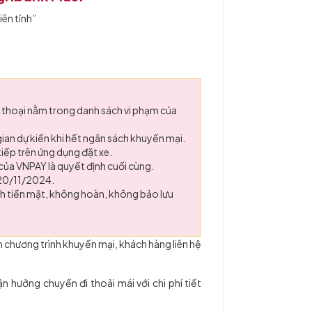
iên tỉnh”
 thoại nằm trong danh sách vi phạm của
ian dự kiến khi hết ngân sách khuyến mại.
iếp trên ứng dụng đặt xe.
 của VNPAY là quyết định cuối cùng.
 20/11/2024.
nh tiền mặt, không hoàn, không bảo lưu
n chương trình khuyến mại, khách hàng liên hệ
n hưởng chuyến đi thoải mái với chi phí tiết